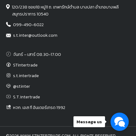
120/238 ซอย18 หมู่11 ถ. เทพารักษ์ตำบล บางปลา อำเภอบางพลี
สมุทรปราการ 10540
099-490-6022
s.t.inter@outlook.com
จันทร์ – เสาร์ 08.30-17.00
STintertrade
s.t.intertrade
@stinter
S.T.intertrade
หจก. เอส ที อินเตอร์เทรด 1992
Message us
©2026 WWW.STINTERTRADE.COM. ALL RIGHTS RESERVED.