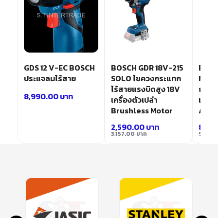
GDS 12 V-EC BOSCH
BOSCH GDR 18V-215
BOSC
ประแจลมไร้สาย
SOLO ไขควงกระแทก
FC สว
ไร้สายแรงบิดสูง 18V
ถอดเป
8,990.00
บาท
เครื่องตัวเปล่า
แบตเตอ
Brushless Motor
Ah
2,590.00
บาท
8,79
3,157.00
บาท
9,983