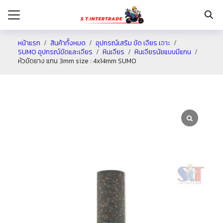
หน้าแรก
สินค้าทั้งหมด
อุปกรณ์เสริม ขัด เจียร เจาะ
SUMO อุปกรณ์ขัดและเจียร
หินเจียร
หินเจียรนัยแบบมีแกน
หัวขัดยาง แกน 3mm size : 4x14mm SUMO
รก
กับเรา
ระเงิน
่าง
อเรา