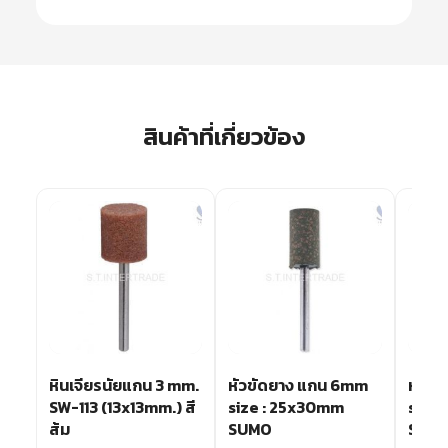
สินค้าที่เกี่ยวข้อง
mm
หินเจียรนัยแกน 3 mm.
หัวขัดยาง แกน 6mm
หัวข
SW-113 (13x13mm.) สี
size : 25x30mm
size 
ส้ม
SUMO
SUM