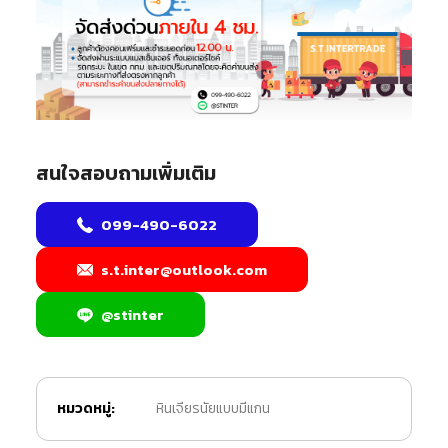
สนใจสอบถามเพิ่มเติม
099-490-6022
s.t.inter@outlook.com
@stinter
หมวดหมู่:
หินเจียรนัยแบบมีแกน