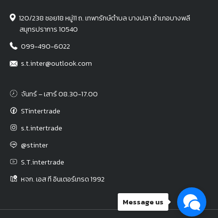
120/238 ซอย18 หมู่11 ถ. เทพารักษ์ตำบล บางปลา อำเภอบางพลี
สมุทรปราการ 10540
099-490-6022
s.t.inter@outlook.com
จันทร์ – เสาร์ 08.30-17.00
STintertrade
s.t.intertrade
@stinter
S.T.intertrade
หจก. เอส ที อินเตอร์เทรด 1992
Message us