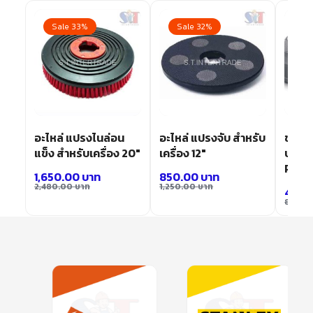
Sale 33%
Sale 32%
Sa
อะไหล่ แปรงไนล่อน
อะไหล่ แปรงจับ สำหรับ
ชุดแป
แข็ง สำหรับเครื่อง 20″
เครื่อง 12″
ประกอ
ROLL
1,650.00
บาท
850.00
บาท
2,480.00
บาท
1,250.00
บาท
47,5
82,40