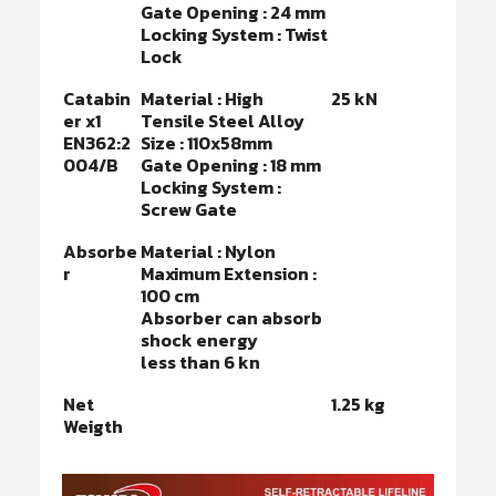
Gate Opening : 24 mm
Locking System : Twist
Lock
Catabin
Material : High
25 kN
er x1
Tensile Steel Alloy
EN362:2
Size : 110x58mm
004/B
Gate Opening : 18 mm
Locking System :
Screw Gate
Absorbe
Material : Nylon
r
Maximum Extension :
100 cm
Absorber can absorb
shock energy
less than 6 kn
Net
1.25 kg
Weigth