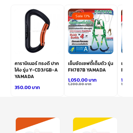
Sale 13%
Sa
วปีน
คาราบิเนอร์ ทรงดี ปาก
เข็มขัดเซฟตี้เต็มตัว รุ่น
เข็มขั
โค้ง รุ่น Y-CD3/GB-A
FH787B YAMADA
FH77
YAMADA
1,050.00
บาท
1,40
1,200.00
บาท
1,800
350.00
บาท