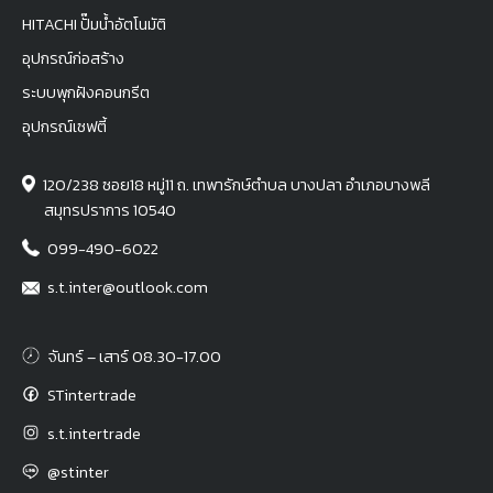
HITACHI ปั๊มน้ำอัตโนมัติ
อุปกรณ์ก่อสร้าง
ระบบพุกฝังคอนกรีต
อุปกรณ์เซฟตี้
120/238 ซอย18 หมู่11 ถ. เทพารักษ์ตำบล บางปลา อำเภอบางพลี
สมุทรปราการ 10540
099-490-6022
s.t.inter@outlook.com
จันทร์ – เสาร์ 08.30-17.00
STintertrade
s.t.intertrade
@stinter