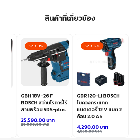
สินค้าที่เกี่ยวข้อง
Sale 9%
Sale 12%
GBH 18V-26 F
GDR 120-LI BOSCH
สแกน
BOSCH สว่านโรตารี่ไร้
ไขควงกระแทก
ุ่น D-
สายพร้อม SDS-plus
แบตเตอรี่ 12 V แบต 2
ก้อน 2.0 Ah
25,590.00
บาท
28,000.00
บาท
4,290.00
บาท
4,850.00
บาท