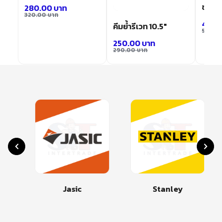
ชุดคีม
280.00
บาท
320.00
บาท
430.
คีมย้ำรีเวท 10.5″
500.
250.00
บาท
290.00
บาท
Jasic
Stanley