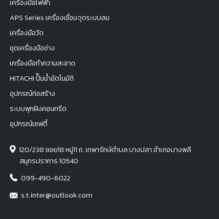
เครื่องมือไฟฟ้า
APS Series เครื่องเชื่อมจุดระบบลม
เครื่องมือวัด
ชุดเครื่องมือช่าง
เครื่องมือทำความสะอาด
HITACHI ปั๊มน้ำอัตโนมัติ
อุปกรณ์ก่อสร้าง
ระบบพุกฝังคอนกรีต
อุปกรณ์เซฟตี้
120/238 ซอย18 หมู่11 ถ. เทพารักษ์ตำบล บางปลา อำเภอบางพลี
สมุทรปราการ 10540
099-490-6022
s.t.inter@outlook.com