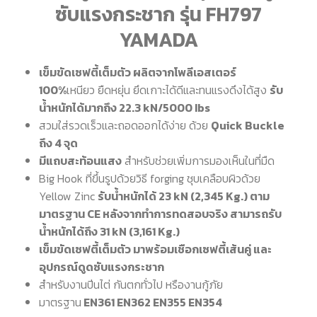
ซับแรงกระชาก รุ่น FH797
YAMADA
เข็มขัดเซฟตี้เต็มตัว ผลิตจากโพลีเอสเตอร์
100%
เหนียว ยืดหยุ่น ยึดเกาะได้ดีและทนแรงดึงได้สูง
รับ
น้ำหนักได้มากถึง 22.3 kN/5000 Ibs
สวมใส่รวดเร็วและถอดออกได้ง่าย ด้วย
Quick Buckle
ถึง 4 จุด
มีแถบสะท้อนแสง
สำหรับช่วยเพิ่มการมองเห็นในที่มืด
Big Hook ที่ขึ้นรูปด้วยวิธี forging ชุบเคลือบผิวด้วย
Yellow Zinc
รับน้ำหนักได้ 23 kN (2,345 Kg.) ตาม
มาตรฐาน CE หลังจากทำการทดสอบจริง สามารถรับ
น้ำหนักได้ถึง 31 kN (3,161 Kg.)
เข็มขัดเซฟตี้เต็มตัว มาพร้อมเชือกเซฟตี้เส้นคู่ และ
อุปกรณ์ดูดซับแรงกระชาก
สำหรับงานปีนไต่ กันตกทั่วไป หรืองานกู้ภัย
มาตรฐาน
EN361 EN362 EN355 EN354