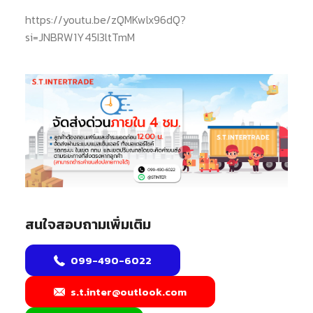
https://youtu.be/zQMKwlx96dQ?
si=JNBRW1Y45I3ltTmM
สนใจสอบถามเพิ่มเติม
099-490-6022
s.t.inter@outlook.com