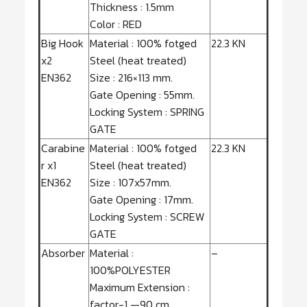
Thickness : 1.5mm
Color : RED
Big Hook
Material : 100% fotged
22.3 KN
x2
Steel (heat treated)
EN362
Size : 216×113 mm.
Gate Opening : 55mm.
Locking System : SPRING
GATE
Carabine
Material : 100% fotged
22.3 KN
r x1
Steel (heat treated)
EN362
Size : 107x57mm.
Gate Opening : 17mm.
Locking System : SCREW
GATE
Absorber
Material :
–
100%POLYESTER
Maximum Extension :
factor-1 —90 cm