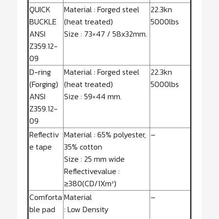
QUICK
Material : Forged steel
22.3kn
BUCKLE
(heat treated)
5000lbs
ANSI
Size : 73×47 / 58x32mm.
Z359.12-
09
D-ring
Material : Forged steel
22.3kn
(Forging)
(heat treated)
5000lbs
ANSI
Size : 59×44 mm.
Z359.12-
09
Reflectiv
Material : 65% polyester,
–
e tape
35% cotton
Size : 25 mm wide
Reflectivevalue :
≥380(CD/1Xm²)
Comforta
Material
–
ble pad
: Low Density