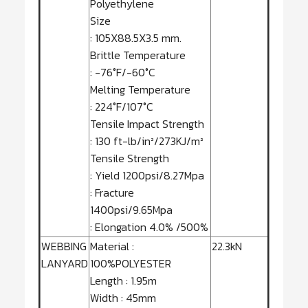
Polyethylene
Size
: 105X88.5X3.5 mm.
Brittle Temperature
: -76°F/-60°C
Melting Temperature
: 224°F/107°C
Tensile Impact Strength
: 130 ft-lb/in²/273KJ/m²
Tensile Strength
: Yield 1200psi/8.27Mpa
: Fracture
1400psi/9.65Mpa
: Elongation 4.0% /500%
WEBBING
Material :
22.3kN
LANYARD
100%POLYESTER
Length : 1.95m
Width : 45mm