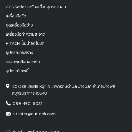
APS Series เครื่องเชื่อมจุดระบบลม
เครื่องมือวัด
ชุดเครื่องมือช่าง
เครื่องมือทำความสะอาด
HITACHI ปั๊มน้ำอัตโนมัติ
อุปกรณ์ก่อสร้าง
ระบบพุกฝังคอนกรีต
อุปกรณ์เซฟตี้
120/238 ซอย18 หมู่11 ถ. เทพารักษ์ตำบล บางปลา อำเภอบางพลี
สมุทรปราการ 10540
099-490-6022
s.t.inter@outlook.com