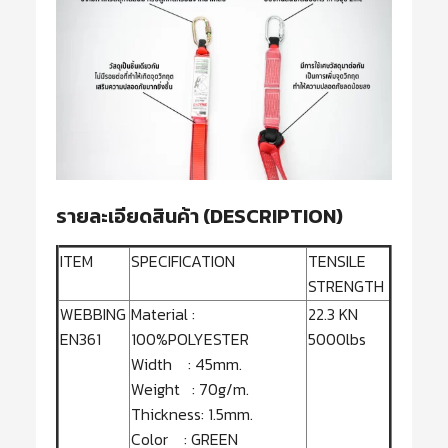
รายละเอียดสินค้า (DESCRIPTION)
ITEM
SPECIFICATION
TENSILE
STRENGTH
WEBBING
Material :
22.3 KN
EN361
100%POLYESTER
5000lbs
Width : 45mm.
Weight : 70g/m.
Thickness: 1.5mm.
Color : GREEN