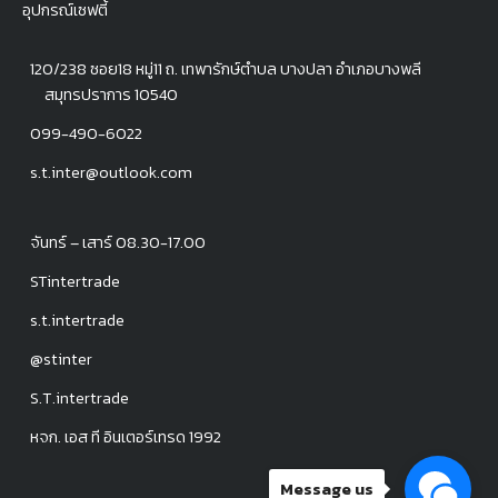
อุปกรณ์เซฟตี้
120/238 ซอย18 หมู่11 ถ. เทพารักษ์ตำบล บางปลา อำเภอบางพลี
สมุทรปราการ 10540
099-490-6022
s.t.inter@outlook.com
จันทร์ – เสาร์ 08.30-17.00
STintertrade
s.t.intertrade
@stinter
S.T.intertrade
หจก. เอส ที อินเตอร์เทรด 1992
Message us