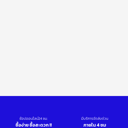
ช้อปออนไลน์24 ชม.
มีบริการจัดส่งด่วน
ซื้อง่าย ซื้อสะดวก !!
ภายใน 4 ชม