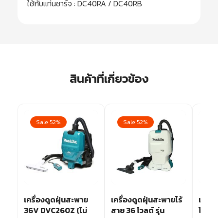
ใช้กับแท่นชาร์จ : DC40RA / DC40RB
สินค้าที่เกี่ยวข้อง
Sale 52%
Sale 52%
Sa
0
เครื่องดูดฝุ่นสะพาย
เครื่องดูดฝุ่นสะพายไร้
เครื่อ
36V DVC260Z (ไม่
สาย 36 โวลต์ รุ่น
โวลต์