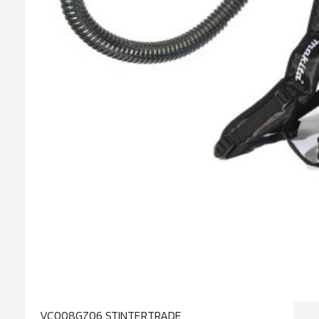
VC008GZ06 STINTERTRADE