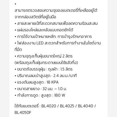
•
สามารถตรวจสอบความจุของแบตเตอรี่ที่เหลืออยู่ได้
จากกล่องสวิตช์ที่อยู่ในมือ
• สายสะพายเป้ที่สะดวกสบายเพื่อลดความร้อนสะสม
• แผ่นรองไหล่และหลังแบบถอดซักได้
• การใช้งานเป้าหมายหลัก: การบำรุงรักษาอาคาร
• ไฟส่องงาน LED สะดวกสำหรับการทำงานในไซต์งาน
ที่มืด
• ความจุถุงเก็บฝุ่นขนาดใหญ่ 2 ลิตร
(พร้อมถุงเก็บฝุ่นกระดาษแบบใช้แล้วทิ้ง)
• ขนาดถังบรรจุฝุ่น : ถุงผ้า : 1.5 ลิตร
• ปริมาณลมเป่าสูงสุด : 2.4 ลบ.ม./นาที
• แรงดันลมสูงสุด : 18 KPA
• ขนาดสายยาง : 32 มม. – 1.0 ม.
• กำลังการดูด : สูงสุด : 180 W
ใช้กับแบตเตอรี่ : BL4020 / BL4025 / BL4040 /
BL4050F