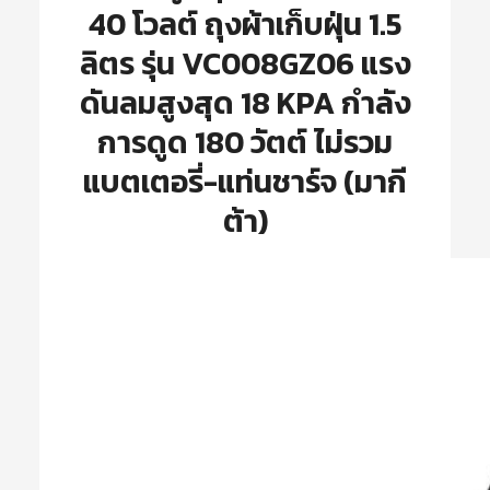
40 โวลต์ ถุงผ้าเก็บฝุ่น 1.5
ลิตร รุ่น VC008GZ06 แรง
ดันลมสูงสุด 18 KPA กำลัง
การดูด 180 วัตต์ ไม่รวม
แบตเตอรี่-แท่นชาร์จ (มากี
ต้า)