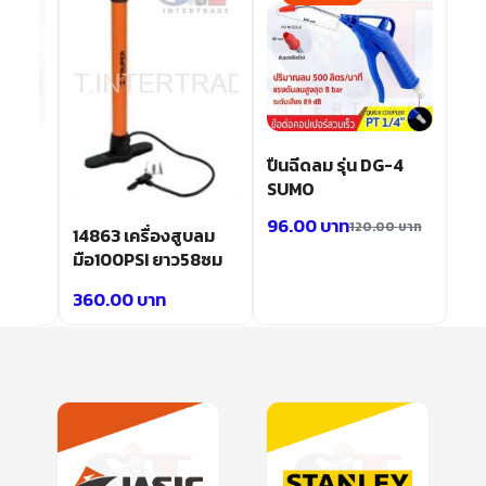
ม1/4″
ปืนฉีดลม รุ่น DG-4
งยนต์
SUMO
96.00
บาท
120.00
บาท
14863 เครื่องสูบลม
มือ100PSI ยาว58ซม
360.00
บาท