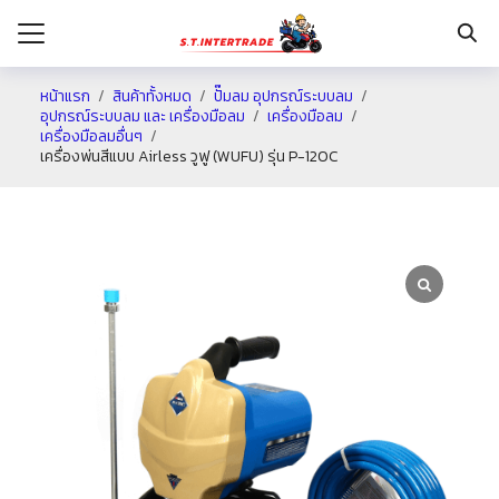
หน้าแรก
สินค้าทั้งหมด
ปั๊มลม อุปกรณ์ระบบลม
อุปกรณ์ระบบลม และ เครื่องมือลม
เครื่องมือลม
เครื่องมือลมอื่นๆ
รก
เครื่องพ่นสีแบบ Airless วูฟู (WUFU) รุ่น P-120C
กับเรา
ระเงิน
่าง
อเรา