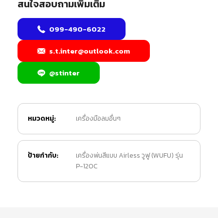
สนใจสอบถามเพิ่มเติม
099-490-6022
s.t.inter@outlook.com
@stinter
หมวดหมู่:
เครื่องมือลมอื่นๆ
ป้ายกำกับ:
เครื่องพ่นสีแบบ Airless วูฟู (WUFU) รุ่น
P-120C