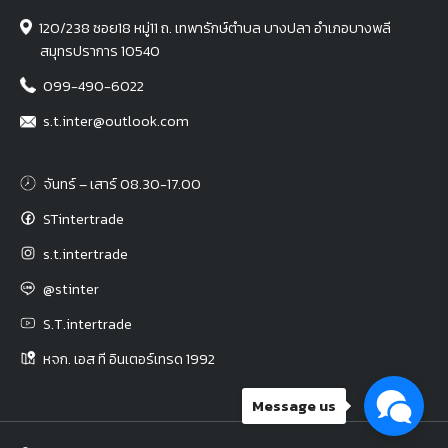
120/238 ซอย18 หมู่11 ถ. เทพารักษ์ตำบล บางปลา อำเภอบางพลี
สมุทรปราการ 10540
099-490-6022
s.t.inter@outlook.com
จันทร์ – เสาร์ 08.30-17.00
STintertrade
s.t.intertrade
@stinter
S.T.intertrade
หจก. เอส ที อินเตอร์เทรด 1992
Message us