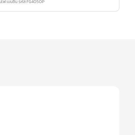
ั่นไฟ เบนซิน รหัส FG4050P