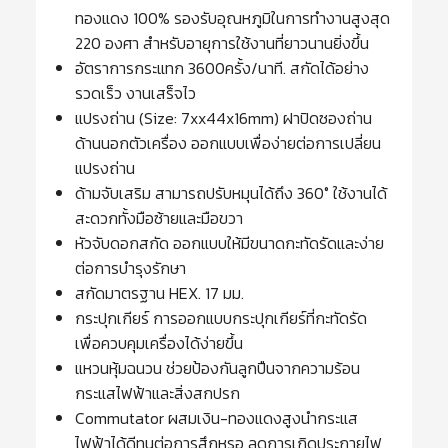
ทองแดง 100% รองรับอุณหภูมิในการทำงานสูงสุด
220 องศา สำหรับอายุการใช้งานที่ยาวนานยิ่งขึ้น
อัตราการกระแทก 3600ครั้ง/นาที. สกัดได้อย่าง
รวดเร็ว งานเสร็จไว
แปรงถ่าน (Size: 7xx44x16mm) ฝาปิดซองถ่าน
ด้านนอกตัวเครื่อง ออกแบบเพื่อง่ายต่อการเปลี่ยน
แปรงถ่าน
ด้ามจับเสริม สามารถปรับหมุนได้ถึง 360° ใช้งานได้
สะดวกทั้งมือซ้ายและมือขวา
หัวจับดอกสกัด ออกแบบให้มีขนาดกะทัดรัดและง่าย
ต่อการบำรุงรักษา
สกัดมาตรฐาน HEX. 17 มม.
กระปุกเกียร์ การออกแบบกระปุกเกียร์ที่กะทัดรัด
เพื่อควบคุมเครื่องได้ง่ายขึ้น
แหวนหุ้มฉนวน ช่วยป้องกันลูกปืนจากความร้อน
กระแสไฟฟ้าและสิ่งสกปรก
Commutator ผสมเงิน-ทองแดงสูงนำกระแส
ไฟฟ้าได้ดีทนต่อการสึกหรอ ลดการเกิดประกายไฟ