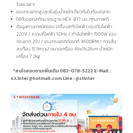
โดยเฉพาะ
แรงกระแทกสูงสุดในรุ่นน้ำหนักเดียวกันในท้องตลาด
ใช้กับดอกสกัดมาตรฐาน HEX. Ø17 มม. คุณภาพดี
ข้อมูลทางเทคนิคของ เครื่องสกัดไฟฟ้า แรงดันไฟฟ้า
220V / ความถี่ไฟฟ้า 50Hz / กำลังไฟฟ้า 1500W แรง
กระแทก 20J / แรงกระแทกต่อนาที 3600IPM / การสั่น
สะเทือน 15.9m/s2 ขนาดเครื่อง 49x11x26cm น้ำหนัก
เครื่อง 7.2kg
*สนใจสอบถามเพิ่มเติม 082-078-5222
E-Mail :
s.t.inter@hotmail.com
Line : @stinter