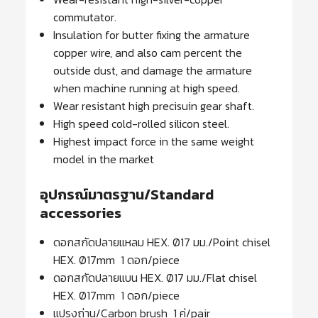
commutator.
Insulation for butter fixing the armature
copper wire, and also cam percent the
outside dust, and damage the armature
when machine running at high speed.
Wear resistant high precisuin gear shaft.
High speed cold-rolled silicon steel.
Highest impact force in the same weight
model in the market
อุปกรณ์มาตรฐาน/Standard
accessories
ดอกสกัดปลายแหลม HEX. Ø17 มม./Point chisel
HEX. Ø17mm 1 ดอก/piece
ดอกสกัดปลายแบน HEX. Ø17 มม./Flat chisel
HEX. Ø17mm 1 ดอก/piece
แปรงถ่าน/Carbon brush 1 คู่/pair