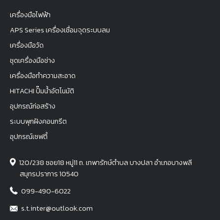
เครื่องมือไฟฟ้า
APS Series เครื่องเชื่อมจุดระบบลม
เครื่องมือวัด
ชุดเครื่องมือช่าง
เครื่องมือทำความสะอาด
HITACHI ปั๊มน้ำอัตโนมัติ
อุปกรณ์ก่อสร้าง
ระบบพุกฝังคอนกรีต
อุปกรณ์เซฟตี้
120/238 ซอย18 หมู่11 ถ. เทพารักษ์ตำบล บางปลา อำเภอบางพลี
สมุทรปราการ 10540
099-490-6022
s.t.inter@outlook.com