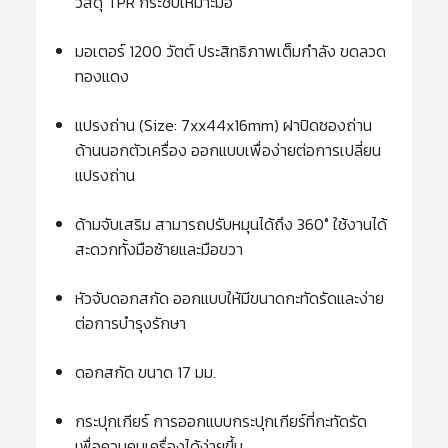
วัสดุ TPR กระชับเหมาะมือ
มอเตอร์ 1200 วัตต์ ประสิทธิภาพเต็มกำลัง ขดลวด
ทองแดง
แปรงถ่าน (Size: 7xx44x16mm) ฝาปิดซองถ่าน
ด้านนอกตัวเครื่อง ออกแบบเพื่อง่ายต่อการเปลี่ยน
แปรงถ่าน
ด้ามจับเสริม สามารถปรับหมุนได้ถึง 360° ใช้งานได้
สะดวกทั้งมือซ้ายและมือขวา
หัวจับดอกสกัด ออกแบบให้มีขนาดกะทัดรัดและง่าย
ต่อการบำรุงรักษา
ดอกสกัด ขนาด 17 มม.
กระปุกเกียร์ การออกแบบกระปุกเกียร์ที่กะทัดรัด
เพื่อควบคุมเครื่องได้ง่ายขึ้น