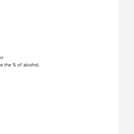
ลง
e the % of alcohol.