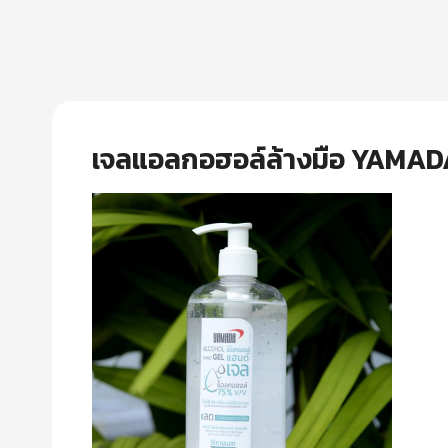
เจลแอลกอฮอล์ล้างมือ YAMAD