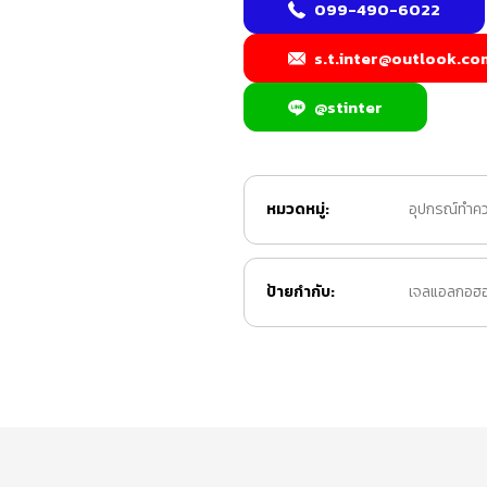
099-490-6022
s.t.inter@outlook.co
@stinter
หมวดหมู่:
อุปกรณ์ทำค
ป้ายกำกับ:
เจลแอลกอฮอ