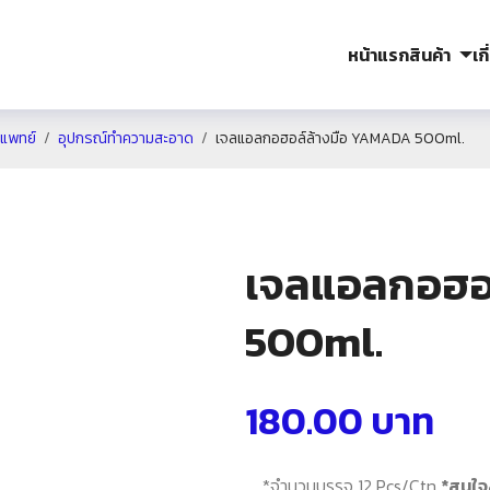
หน้าแรก
สินค้า
เก
รแพทย์
อุปกรณ์ทำความสะอาด
เจลแอลกอฮอล์ล้างมือ YAMADA 500ml.
เจลแอลกอฮอ
500ml.
180.00
บาท
*จำนวนบรรจุ 12 Pcs/Ctn
*สนใจ