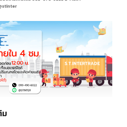
 @stinter
ิม