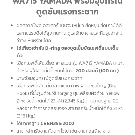
WA715 YAMADA พร้อมอุปกรณ์
ดูดซับแรงกระชาก
ผลิตจากโพลีเอสเตอร์ 100% เหนียว ยืดหยุ่น ยึดเกาะได้ดี
และทนแรงดึงได้สูง ทนทาน ดูแลรักษาง่ายและคืนรูปง่ายไม่
ว่าจะแห้งหรือเปียก
ใช้เกี่ยวเข้ากับ D-ring ของชุดเข็มขัดเซฟตี้แบบเต็ม
ตัว
เชือกเซฟตี้เส้นเดี่ยว สายแบน รุ่น WA715 YAMADA เหมาะ
สำหรับผู้ใช้งานที่มีน้ำหนักไม่เกิน
200 ปอนด์ (100 กก.)
มาพร้อมอุปกรณ์ดูดซับแรงกระชาก
เชือกเซฟตี้เส้นเดี่ยวสายแบน มาพร้อมตะขอใหญ่ (Big
Hook) ที่ขึ้นรูปด้วยวิธี forging ชุบเคลือบผิวด้วย Yellow
Zinc รับน้ำหนักได้ 23 kN (2,345 Kg.) ตามมาตรฐาน CE
หลังจากทำการทดสอบจริง สามารถรับน้ำหนักได้ถึง 31 kN
(3,161 Kg.)
ได้มาตรฐาน
CE EN355:2002
เหมาะสำหรับงานกันตกทั่วไป เช่น งานก่อสร้าง งาน