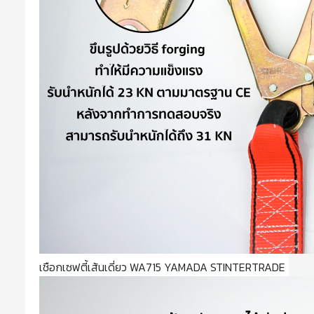
เชือกเซฟตี้เส้นเดี่ยว WA715 YAMADA STINTERTRADE