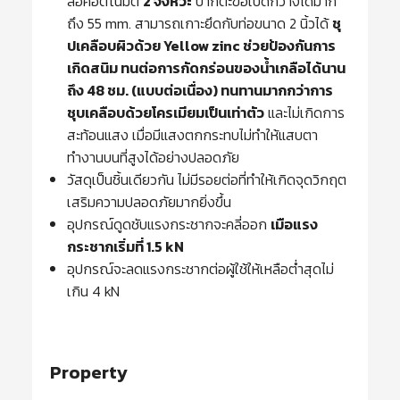
ล็อคอัตโนมัติ
2 จังหวะ
ปากตะขอเปิดกว้างได้มาก
ถึง 55 mm. สามารถเกาะยึดกับท่อขนาด 2 นิ้วได้
ชุ
ปเคลือบผิวด้วย Yellow zinc ช่วยป้องกันการ
เกิดสนิม ทนต่อการกัดกร่อนของน้ำเกลือได้นาน
ถึง 48 ชม. (แบบต่อเนื่อง) ทนทานมากกว่าการ
ชุบเคลือบด้วยโครเมียมเป็นเท่าตัว
และไม่เกิดการ
สะท้อนแสง เมื่อมีแสงตกกระทบไม่ทำให้แสบตา
ทำงานบนที่สูงได้อย่างปลอดภัย
วัสดุเป็นชิ้นเดียวกัน ไม่มีรอยต่อที่ทำให้เกิดจุดวิกฤต
เสริมความปลอดภัยมากยิ่งขึ้น
อุปกรณ์ดูดชับแรงกระชากจะคลี่ออก
เมือแรง
กระชากเริ่มที่ 1.5 kN
อุปกรณ์จะลดแรงกระชากต่อผู้ใช้ให้เหลือต่ำสุดไม่
เกิน 4 kN
Property