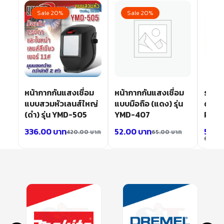
Sale 20%
Sale 20%
Sa
อม
หน้ากากกันแสงเชื่อม
หน้ากากกันแสงเชื่อม
รองเท้
แบบสวมหัวเลนส์ใหญ่
แบบมือถือ (แดง) รุ่น
ดำ เบอ
(ดำ) รุ่น YMD-505
YMD-407
PLS5
336.00
บาท
52.00
บาท
544.
420.00
บาท
65.00
บาท
680.