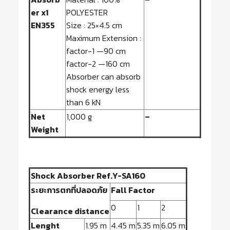
er x1
POLYESTER
EN355
Size : 25×4.5 cm
Maximum Extension :
factor-1 —90 cm
factor-2 —160 cm
Absorber can absorb
shock energy less
than 6 kN
Net
1,000 g
–
Weight
Shock Absorber Ref.Y-SA160
ระยะการตกที่ปลอดภัย
Fall Factor
0
1
2
Clearance distance
Lenght
1.95 m
4.45 m
5.35 m
6.05 m