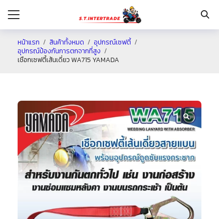
หน้าแรก
สินค้าทั้งหมด
อุปกรณ์เซฟตี้
อุปกรณ์ป้องกันการตกจากที่สูง
เชือกเซฟตี้เส้นเดี่ยว WA715 YAMADA
รก
กับเรา
ระเงิน
่าง
อเรา