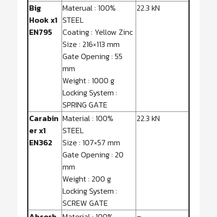
Big
Materual : 100%
22.3 kN
Hook x1
STEEL
EN795
Coating : Yellow Zinc
Size : 216×113 mm
Gate Opening : 55
mm
Weight : 1000 g
Locking System :
SPRING GATE
Carabin
Material : 100%
22.3 kN
er x1
STEEL
EN362
Size : 107×57 mm
Gate Opening : 20
mm
Weight : 200 g
Locking System :
SCREW GATE
Absorb
Material : 100%
–