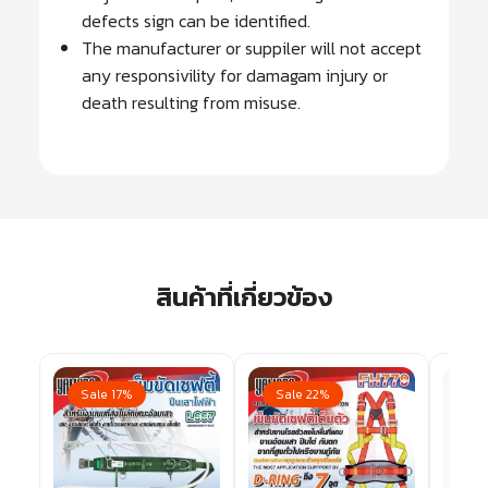
defects sign can be identified.
The manufacturer or suppiler will not accept
any responsivility for damagam injury or
death resulting from misuse.
สินค้าที่เกี่ยวข้อง
Sale 17%
Sale 22%
Sa