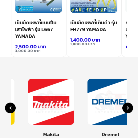
เข็มขัดเซฟตี้แบบปีน
เข็มขัดเซฟตี้เต็มตัว รุ่น
หน้าก
เสาไฟฟ้า รุ่น L667
FH779 YAMADA
แบบมือ
YAMADA
YMD
1,400.00
บาท
1,800.00
บาท
2,500.00
บาท
40.0
3,000.00
บาท
Makita
Dremel