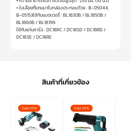
• ความสามารถในการตัดไม้สูงสุด : 255 มม. (10 นิ้ว)
• ใบเลี่อยที่แถมมาในกล่องประกอบด้วย : B-05044,
B-05153ใช้กับแบตเตอรี่ : BL1830B / BL1850B /
BL1860B / BL1815N
ใช้กับแท่นชาร์จ : DC18RC / DC18SD / DC18RD /
DC18SE / DC18RE
สินค้าที่เกี่ยวข้อง
Sale 55%
Sale 55%
Sa