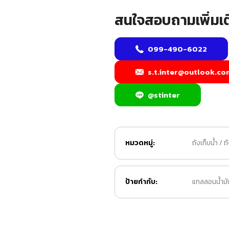
สนใจสอบถามเพิ่มเต
099-490-6022
s.t.inter@outlook.co
@stinter
หมวดหมู่:
ถังเก็บน้ำ / ถ
ป้ายกำกับ:
แกลลอนน้ำมั