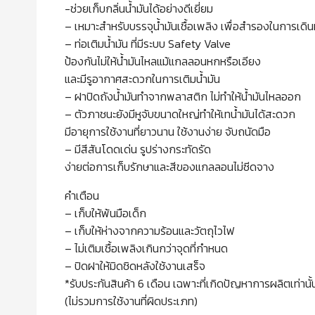
-ช่วยเก็บกลิ่นน้ำมันได้อย่างดีเยี่ยม
– เหมาะสำหรับบรรจุน้ำมันเชื้อเพลิง เพื่อสำรองในการเดิ
– ท่อเติมน้ำมัน ที่มีระบบ Safety Valve
ป้องกันไม่ให้น้ำมันไหลแม้แกลลอนหกหรือเอียง
และมีรูอากาศสะดวกในการเติมน้ำมัน
– ฝาปิดถังน้ำมันทำจากพลาสติก ไม่ทำให้น้ำมันไหลออก
– ตัวภาชนะยังมีหูจับขนาดใหญ่ทำให้เทน้ำมันได้สะดวก
มีอายุการใช้งานที่ยาวนาน ใช้งานง่าย จับถนัดมือ
– มีสีสันโดดเด่น รูปร่างกระทัดรัด
ง่ายต่อการเก็บรักษาและสีของแกลลอนไม่ซีดจาง
คำเตือน
– เก็บให้พ้นมือเด็ก
– เก็บให้ห่างจากความร้อนและวัตถุไวไฟ
– ไม่เติมเชื้อเพลิงเกินกว่าจุดที่กำหนด
– ปิดฝาให้มิดชิดหลังใช้งานเสร็จ
*รับประกันสินค้า 6 เดือน เฉพาะที่เกิดปัญหาการผลิตเท่านั้
(ไม่รวมการใช้งานที่ผิดประเภท)