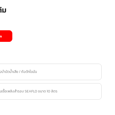
ิม
m
ังบำบัดน้ำเสีย / ถังดักไขมัน
นเชื้อเพลิงสำรอง SEAFLO ขนาด 10 ลิตร