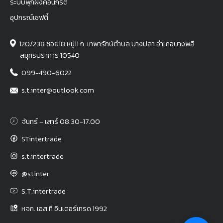
ระบบพุกฝังคอนกรีต
อุปกรณ์เซฟตี้
120/238 ซอย18 หมู่11 ถ. เทพารักษ์ตำบล บางปลา อำเภอบางพลี
สมุทรปราการ 10540
099-490-6022
s.t.inter@outlook.com
จันทร์ – เสาร์ 08.30-17.00
STintertrade
s.t.intertrade
@stinter
S.T.intertrade
หจก. เอส ที อินเตอร์เทรด 1992