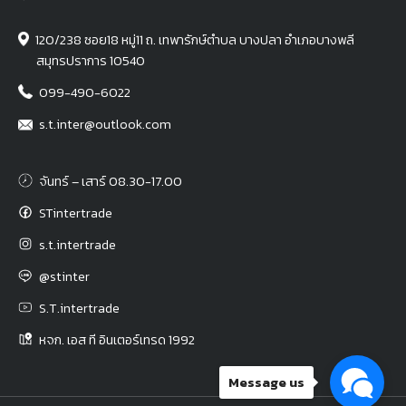
120/238 ซอย18 หมู่11 ถ. เทพารักษ์ตำบล บางปลา อำเภอบางพลี
สมุทรปราการ 10540
099-490-6022
s.t.inter@outlook.com
จันทร์ – เสาร์ 08.30-17.00
STintertrade
s.t.intertrade
@stinter
S.T.intertrade
หจก. เอส ที อินเตอร์เทรด 1992
Message us