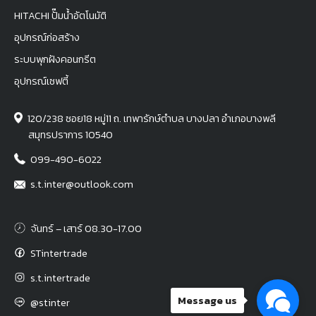
HITACHI ปั๊มน้ำอัตโนมัติ
อุปกรณ์ก่อสร้าง
ระบบพุกฝังคอนกรีต
อุปกรณ์เซฟตี้
120/238 ซอย18 หมู่11 ถ. เทพารักษ์ตำบล บางปลา อำเภอบางพลี
สมุทรปราการ 10540
099-490-6022
s.t.inter@outlook.com
จันทร์ – เสาร์ 08.30-17.00
STintertrade
s.t.intertrade
Message us
@stinter