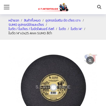
หน้าแรก
สินค้าทั้งหมด
อุปกรณ์เสริม ขัด เจียร เจาะ
SUMO อุปกรณ์ขัดและเจียร
ใบตัด / ใบเจียร / ใบขัดไฟเบอร์ ดิสก์
ใบตัด
ใบตัด 14"
รก
ใบตัด 14″x3x25.4mm SUMO สีดำ
กับเรา
ระเงิน
่าง
อเรา