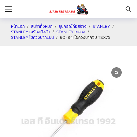
หน้าแรก
สินค้าทั้งหมด
อุปกรณ์ก่อสร้าง
STANLEY
STANLEY เครื่องมือขัน
STANLEY ไขควง
STANLEY ไขควงปากแบน
60-841 ไขควงปากจีบ T8X75
รก
กับเรา
ระเงิน
่าง
อเรา