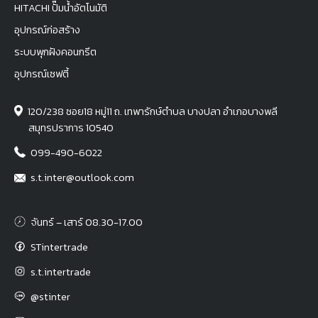
HITACHI ปั๊มน้ำอัตโนมัติ
อุปกรณ์ก่อสร้าง
ระบบพุกฝังคอนกรีต
อุปกรณ์เซฟตี้
120/238 ซอย18 หมู่11 ถ. เทพารักษ์ตำบล บางปลา อำเภอบางพลี
สมุทรปราการ 10540
099-490-6022
s.t.inter@outlook.com
จันทร์ – เสาร์ 08.30-17.00
STintertrade
s.t.intertrade
@stinter