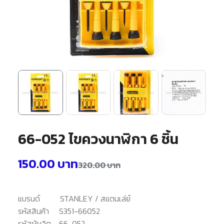
66-052 ไขควงนาฬิกา 6 ชิ้น
150.00
บาท
320.00
บาท
แบรนด์
STANLEY / สแตนเล่ย์
รหัสสินค้า
S351-66052
รหัสผู้ผลิต
66-052