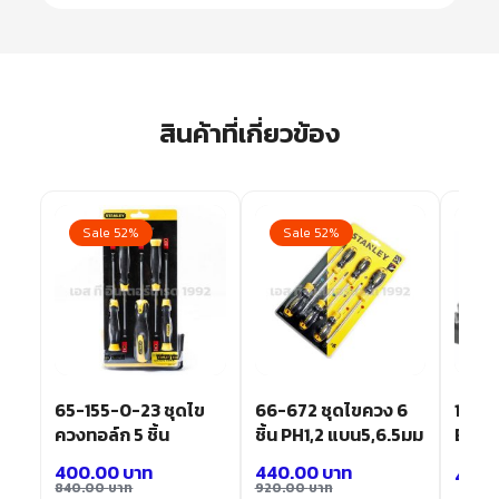
สินค้าที่เกี่ยวข้อง
Sale 52%
Sale 52%
หัว
65-155-0-23 ชุดไข
66-672 ชุดไขควง 6
18222
รุ่น
ควงทอล์ก 5 ชิ้น
ชิ้น PH1,2 แบน5,6.5มม
BIT17
400.00
บาท
440.00
บาท
450.
840.00
บาท
920.00
บาท