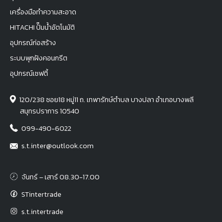
เครื่องมือทำความสะอาด
HITACHI ปั๊มน้ำอัตโนมัติ
อุปกรณ์ก่อสร้าง
ระบบพุกฝังคอนกรีต
อุปกรณ์เซฟตี้
120/238 ซอย18 หมู่11 ถ. เทพารักษ์ตำบล บางปลา อำเภอบางพลี
สมุทรปราการ 10540
099-490-6022
s.t.inter@outlook.com
จันทร์ – เสาร์ 08.30-17.00
STintertrade
s.t.intertrade