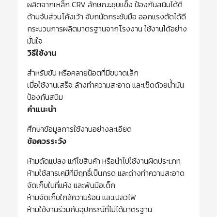
ผลิตจากเหล็ก CRV ลักษณะชุบแข็ง ป้องกันสนิมได้ดี
ด้ามจับส่วนโค้งเว้า จับถนัดกระชับมือ ออกแรงตัดได้ดี
กระบวนการผลิตมาตรฐานจากโรงงาน ใช้งานได้อย่าง
มั่นใจ
วิธีใช้งาน
สำหรับขัน หรือคลายน็อตที่มีขนาดเล็ก
เมื่อใช้งานเสร็จ ล้างทำความสะอาด และเช็ดด้วยน้ำมัน
ป้องกันสนิม
คำแนะนำ
ศึกษาข้อมูลการใช้งานอย่างละเอียด
ข้อควรระวัง
ห้ามดัดแปลง แก้ไขสินค้า หรือนำไปใช้งานผิดประเภท
ห้ามใช้สารเคมีที่มีฤทธิ์เป็นกรด และด่างทำความสะอาด
จัดเก็บในที่แห้ง และพ้นมือเด็ก
ห้ามจัดเก็บใกล้ความร้อน และเปลวไฟ
ห้ามใช้งานร่วมกับอุปกรณ์ที่ไม่ได้มาตรฐาน