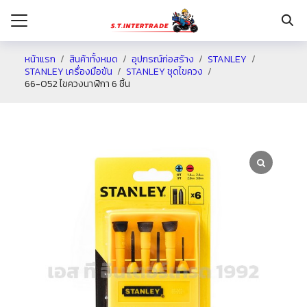
หน้าแรก
สินค้าทั้งหมด
อุปกรณ์ก่อสร้าง
STANLEY
STANLEY เครื่องมือขัน
STANLEY ชุดไขควง
66-052 ไขควงนาฬิกา 6 ชิ้น
รก
กับเรา
ระเงิน
่าง
อเรา