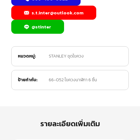
s.t.inter@outlook.com
@stinter
หมวดหมู่:
STANLEY ชุดไขควง
ป้ายกำกับ:
66-052 ไขควงนาฬิกา 6 ชิ้น
รายละเอียดเพิ่มเติม