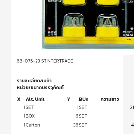
68-075-23 STINTERTRADE
รายละเอียดสินค้า
หน่วย/ขนาดบรรจุภัณฑ์
X
Alt. Unit
Y
BUn
ความยาว
1
SET
1
SET
2
1
BOX
6
SET
1
Carton
36
SET
4