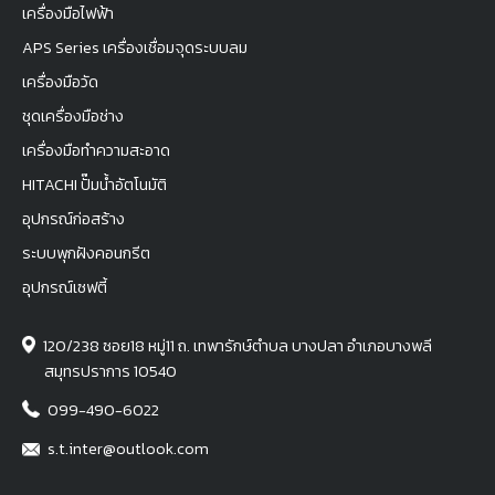
เครื่องมือไฟฟ้า
APS Series เครื่องเชื่อมจุดระบบลม
เครื่องมือวัด
ชุดเครื่องมือช่าง
เครื่องมือทำความสะอาด
HITACHI ปั๊มน้ำอัตโนมัติ
อุปกรณ์ก่อสร้าง
ระบบพุกฝังคอนกรีต
อุปกรณ์เซฟตี้
120/238 ซอย18 หมู่11 ถ. เทพารักษ์ตำบล บางปลา อำเภอบางพลี
สมุทรปราการ 10540
099-490-6022
s.t.inter@outlook.com