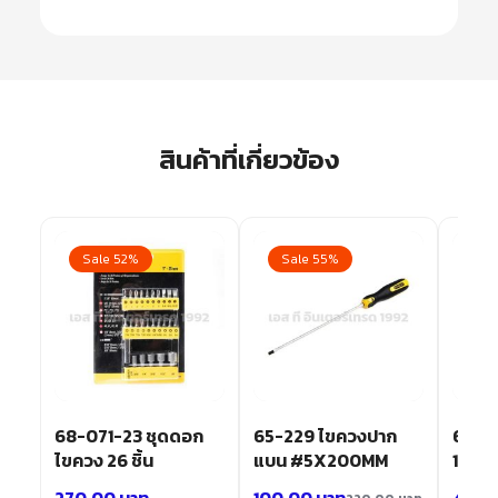
สินค้าที่เกี่ยวข้อง
Sale 52%
Sale 55%
Sa
68-071-23 ชุดดอก
65-229 ไขควงปาก
66-1
ไขควง 26 ชิ้น
แบน #5X200MM
100-