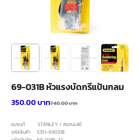
69-031B หัวแรงบัดกรีแป้นกลม
350.00
บาท
740.00
บาท
แบรนด์
STANLEY / สแตนเล่ย์
รหัสสินค้า
S351-69031B
รหัสผู้ผลิต
69-031B-22