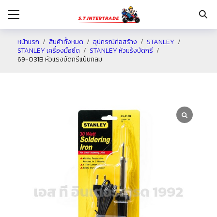
หน้าแรก
สินค้าทั้งหมด
อุปกรณ์ก่อสร้าง
STANLEY
STANLEY เครื่องมือยึด
STANLEY หัวแร้งบัดกรี
69-031B หัวแรงบัดกรีแป้นกลม
รก
กับเรา
ระเงิน
่าง
อเรา