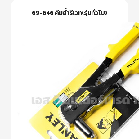
69-646 คีมย้ำรีเวท(รุ่นทั่วไป)