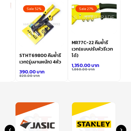
Sale 52%
Sale 27%
MR77C-22 คีมย้ำรี
เวท(แบบปรับหัวรีเวท
ได้)
ีเวท
STHT69800 คีมย้ำรี
้ว
เวท(รุ่นงานหนัก) 4หัว
1,350.00
บาท
1,860.00
บาท
390.00
บาท
820.00
บาท