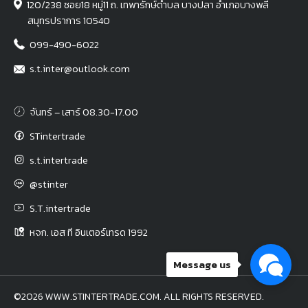
120/238 ซอย18 หมู่11 ถ. เทพารักษ์ตำบล บางปลา อำเภอบางพลี
สมุทรปราการ 10540
099-490-6022
s.t.inter@outlook.com
จันทร์ – เสาร์ 08.30-17.00
STintertrade
s.t.intertrade
@stinter
S.T.intertrade
หจก. เอส ที อินเตอร์เทรด 1992
Message us
©2026 WWW.STINTERTRADE.COM. ALL RIGHTS RESERVED.