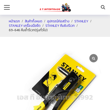
หน้าแรก
สินค้าทั้งหมด
อุปกรณ์ก่อสร้าง
STANLEY
STANLEY เครื่องมือยึด
STANLEY คีมยิงรีเวท
69-646 คีมย้ำรีเวท(รุ่นทั่วไป)
รก
กับเรา
ระเงิน
่าง
อเรา