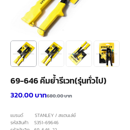
69-646 คีมย้ำรีเวท(รุ่นทั่วไป)
320.00
บาท
680.00
บาท
แบรนด์
STANLEY / สแตนเล่ย์
รหัสสินค้า
S351-69646
รหัสผู้ผลิต
69-646-22