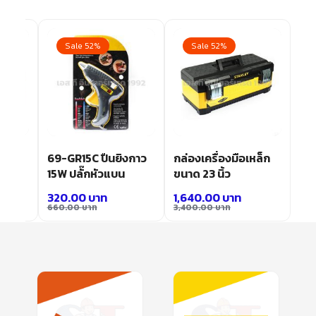
Sale 52%
Sale 52%
หล็ก
69-GR15C ปืนยิงกาว
กล่องเครื่องมือเหล็ก
15W ปลั๊กหัวแบน
ขนาด 23 นิ้ว
320.00
บาท
1,640.00
บาท
660.00
บาท
3,400.00
บาท