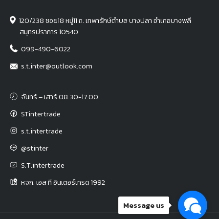
120/238 ซอย18 หมู่11 ถ. เทพารักษ์ตำบล บางปลา อำเภอบางพลี
สมุทรปราการ 10540
099-490-6022
s.t.inter@outlook.com
จันทร์ – เสาร์ 08.30-17.00
STintertrade
s.t.intertrade
@stinter
S.T.intertrade
หจก. เอส ที อินเตอร์เทรด 1992
Message us