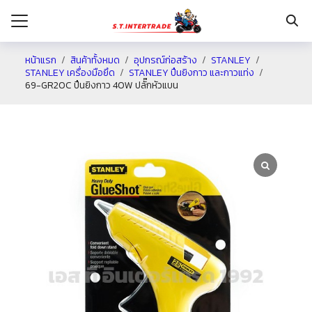
หน้าแรก
สินค้าทั้งหมด
อุปกรณ์ก่อสร้าง
STANLEY
STANLEY เครื่องมือยึด
STANLEY ปืนยิงกาว และกาวแท่ง
69-GR20C ปืนยิงกาว 40W ปลั๊กหัวแบน
รก
กับเรา
ระเงิน
่าง
อเรา