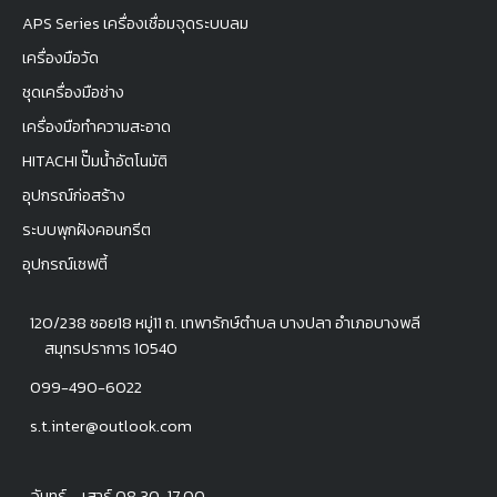
APS Series เครื่องเชื่อมจุดระบบลม
เครื่องมือวัด
ชุดเครื่องมือช่าง
เครื่องมือทำความสะอาด
HITACHI ปั๊มน้ำอัตโนมัติ
อุปกรณ์ก่อสร้าง
ระบบพุกฝังคอนกรีต
อุปกรณ์เซฟตี้
120/238 ซอย18 หมู่11 ถ. เทพารักษ์ตำบล บางปลา อำเภอบางพลี
สมุทรปราการ 10540
099-490-6022
s.t.inter@outlook.com
จันทร์ – เสาร์ 08.30-17.00