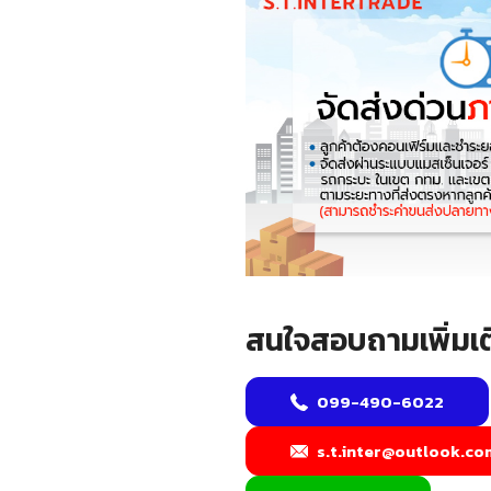
สนใจสอบถามเพิ่มเต
099-490-6022
s.t.inter@outlook.co