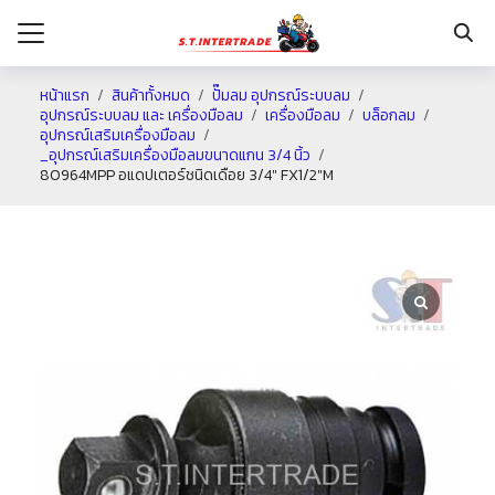
หน้าแรก
สินค้าทั้งหมด
ปั๊มลม อุปกรณ์ระบบลม
อุปกรณ์ระบบลม และ เครื่องมือลม
เครื่องมือลม
บล็อกลม
อุปกรณ์เสริมเครื่องมือลม
รก
_อุปกรณ์เสริมเครื่องมือลมขนาดแกน 3/4 นิ้ว
80964MPP อแดปเตอร์ชนิดเดือย 3/4″ FX1/2″M
กับเรา
ระเงิน
่าง
อเรา