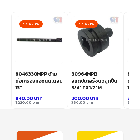
Sale 23%
Sale 21%
Sa
่อน
8046330MPP ด้าม
80964MPB
8046
น
ต่อเครื่องมือชนิดเดือย
อแดปเตอร์ชนิดลูกปืน
ต่อเค
13″
3/4″ FX1/2″M
10″
940.00
บาท
300.00
บาท
760.
1,220.00
บาท
380.00
บาท
990.