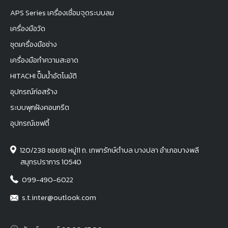
APS Series เครื่องเชื่อมจุดระบบลม
เครื่องมือวัด
ชุดเครื่องมือช่าง
เครื่องมือทำความสะอาด
HITACHI ปั๊มน้ำอัตโนมัติ
อุปกรณ์ก่อสร้าง
ระบบพุกฝังคอนกรีต
อุปกรณ์เซฟตี้
120/238 ซอย18 หมู่11 ถ. เทพารักษ์ตำบล บางปลา อำเภอบางพลี
สมุทรปราการ 10540
099-490-6022
s.t.inter@outlook.com