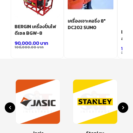
เครื่องเจาะคอริ่ง 8″
BERGIN เครื่องปั่นไฟ
DC202 SUMO
ไฟ
L575
ดีเซล BGW-8
สว่าน
90,000.00
บาท
100,000.00
บาท
1,45
2,150
Jasic
Stanley