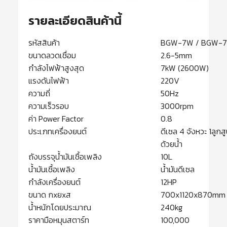
รายละเอียดสินค้านี้
รหัสสินค้า
BGW-7W / BGW-
ขนาดลวดเชื่อม
2.6-5mm
กำลังไฟฟ้าสูงสุด
7kW (2600W)
แรงดันไฟฟ้า
220V
ความถี่
50Hz
ความเร็วรอบ
3000rpm
ค่า Power Factor
0.8
ประเภทเครื่องยนต์
ดีเซล 4 จังหวะ 1ลูก
ด้วยน้ำ
ถังบรรจุน้ำมันเชื้อเพลิง
10L
น้ำมันเชื้อเพลิง
น้ำมันดีเซล
กำลังเครื่องยนต์
12HP
ขนาด กxยxส
700x1120x870mm
น้ำหนักโดยประมาณ
240kg
ราคามือหมุนสตาร์ท
100,000