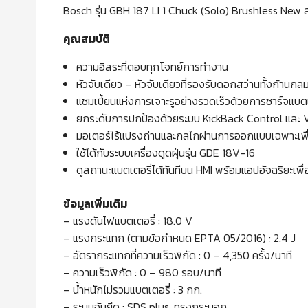
Bosch รุ่น GBH 187 LI 1 Chuck (Solo) Brushless New สว
คุณสมบัติ
ความอิสระที่ตอบทุกโจทย์การทำงาน
หัวจับเดียว – หัวจับเดียวที่รองรับดอกสว่านทั้งก้านก
แชมเปี้ยนแห่งการเจาะรูอย่างรวดเร็วด้วยการชาร์จแบตเต
ยกระดับการปกป้องด้วยระบบ KickBack Control และ V
มอเตอร์ไร้แปรงถ่านและกลไกผ่านการออกแบบเฉพาะเพื่อให
ใช้ได้กับระบบเครื่องดูดฝุ่นรุ่น GDE 18V-16
ดูสถานะแบตเตอรี่ได้ทันทีบน HMI พร้อมแอปอัจฉริยะเพื่
ข้อมูลเพิ่มเติม
– แรงดันไฟแบตเตอรี่ : 18.0 V
– แรงกระแทก (ตามข้อกำหนด EPTA 05/2016) : 2.4 J
– อัตรากระแทกที่ความเร็วพิกัด : 0 – 4,350 ครั้ง/นาที
– ความเร็วพิกัด : 0 – 980 รอบ/นาที
– น้ำหนักไม่รวมแบตเตอรี่ : 3 กก.
– ระบบจับยึด : SDS plus, ทรงกระบอก