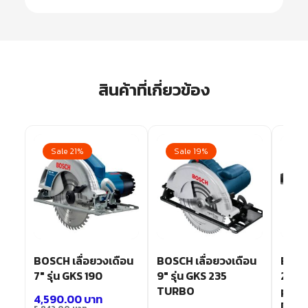
สินค้าที่เกี่ยวข้อง
Sale 21%
Sale 19%
Sa
ด
BOSCH เลื่อยวงเดือน
BOSCH เลื่อยวงเดือน
BOSCH
7″ รุ่น GKS 190
9″ รุ่น GKS 235
24มม.
 5
TURBO
plus 
4,590.00
บาท
DFR