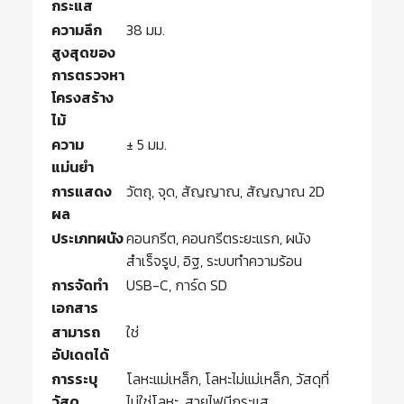
กระแส
ความลึก
38 มม.
สูงสุดของ
การตรวจหา
โครงสร้าง
ไม้
ความ
± 5 มม.
แม่นยำ
การแสดง
วัตถุ, จุด, สัญญาณ, สัญญาณ 2D
ผล
ประเภทผนัง
คอนกรีต, คอนกรีตระยะแรก, ผนัง
สำเร็จรูป, อิฐ, ระบบทำความร้อน
การจัดทำ
USB-C, การ์ด SD
เอกสาร
สามารถ
ใช่
อัปเดตได้
การระบุ
โลหะแม่เหล็ก, โลหะไม่แม่เหล็ก, วัสดุที่
วัสดุ
ไม่ใช่โลหะ, สายไฟมีกระแส