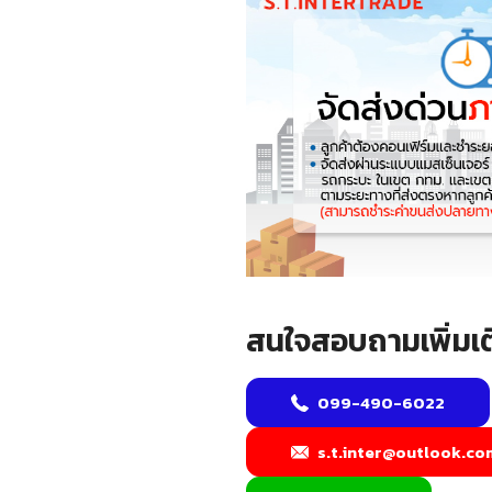
สนใจสอบถามเพิ่มเต
099-490-6022
s.t.inter@outlook.co