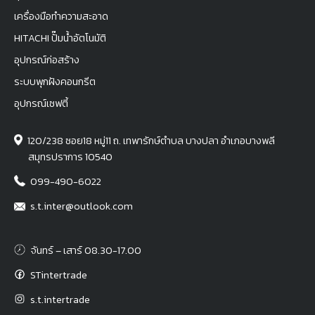
เครื่องมือทำความสะอาด
HITACHI ปั๊มน้ำอัตโนมัติ
อุปกรณ์ก่อสร้าง
ระบบพุกฝังคอนกรีต
อุปกรณ์เซฟตี้
120/238 ซอย18 หมู่11 ถ. เทพารักษ์ตำบล บางปลา อำเภอบางพลี
สมุทรปราการ 10540
099-490-6022
s.t.inter@outlook.com
จันทร์ – เสาร์ 08.30-17.00
STintertrade
s.t.intertrade