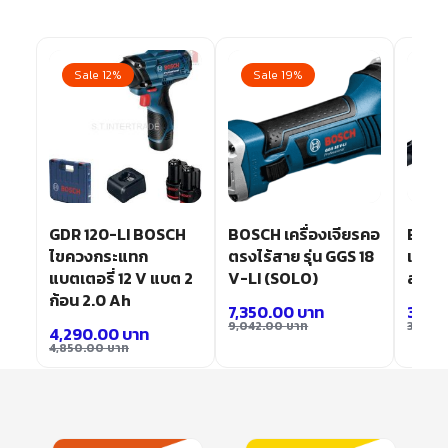
Sale 12%
Sale 19%
Sa
GDR 120-LI BOSCH
BOSCH เครื่องเจียรคอ
BOSC
ไขควงกระแทก
ตรงไร้สาย รุ่น GGS 18
เครื่อ
แบตเตอรี่ 12 V แบต 2
V-LI (SOLO)
สาย 
ก้อน 2.0 Ah
7,350.00
บาท
3,15
9,042.00
บาท
3,906
4,290.00
บาท
4,850.00
บาท