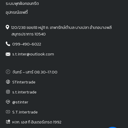
ระบบพุกฝังคอนกรีต
อุปกรณ์เซฟตี้
120/238 ซอย18 หมู่11 ถ. เทพารักษ์ตำบล บางปลา อำเภอบางพลี
สมุทรปราการ 10540
099-490-6022
s.t.inter@outlook.com
จันทร์ – เสาร์ 08.30-17.00
STintertrade
s.t.intertrade
@stinter
S.T.intertrade
หจก. เอส ที อินเตอร์เทรด 1992