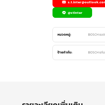
s.t.inter@outlook.co
@stinter
หมวดหมู่:
BOSCH แบตเต
ป้ายกำกับ:
BOSCH แท่นช