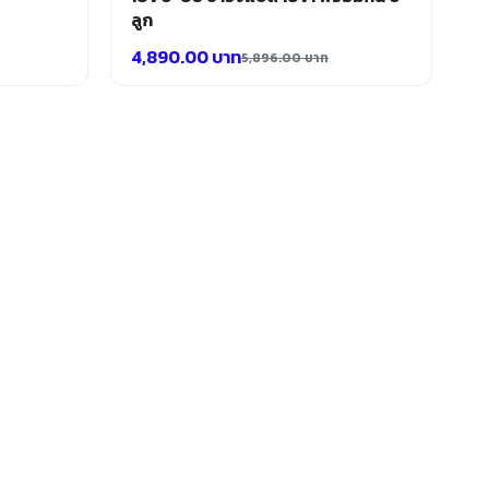
ลูก
4,890.00
บาท
5,896.00
บาท