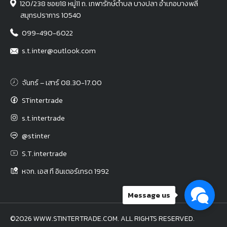
120/238 ซอย18 หมู่11 ถ. เทพารักษ์ตำบล บางปลา อำเภอบางพลี
สมุทรปราการ 10540
099-490-6022
s.t.inter@outlook.com
จันทร์ – เสาร์ 08.30-17.00
STintertrade
s.t.intertrade
@stinter
S.T.intertrade
หจก. เอส ที อินเตอร์เทรด 1992
Message us
©2026 WWW.STINTERTRADE.COM. ALL RIGHTS RESERVED.