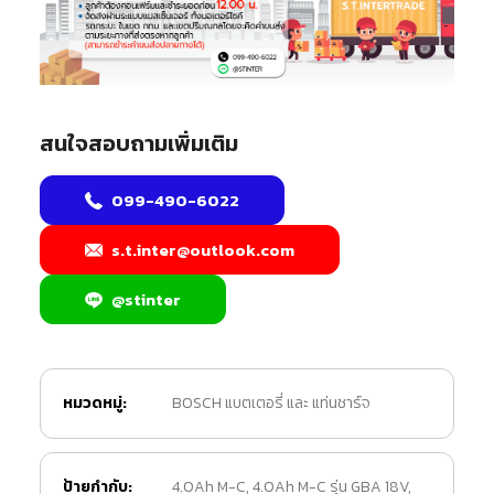
สนใจสอบถามเพิ่มเติม
099-490-6022
s.t.inter@outlook.com
@stinter
หมวดหมู่:
BOSCH แบตเตอรี่ และ แท่นชาร์จ
ป้ายกำกับ:
4.0Ah M-C
,
4.0Ah M-C รุ่น GBA 18V
,