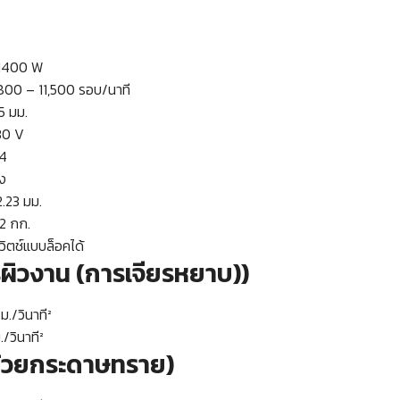
0 W
 11,500 รอบ/นาที
มม.
 V
4
ง
 มม.
ก.
อคได้
รผิวงาน (การเจียรหยาบ))
นาที²
าที²
ดด้วยกระดาษทราย)