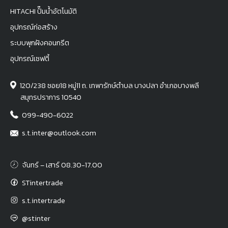
HITACHI ปั๊มน้ำอัตโนมัติ
อุปกรณ์ก่อสร้าง
ระบบพุกฝังคอนกรีต
อุปกรณ์เซฟตี้
120/238 ซอย18 หมู่11 ถ. เทพารักษ์ตำบล บางปลา อำเภอบางพลี
สมุทรปราการ 10540
099-490-6022
s.t.inter@outlook.com
จันทร์ – เสาร์ 08.30-17.00
STintertrade
s.t.intertrade
@stinter