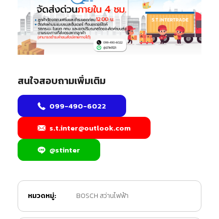
สนใจสอบถามเพิ่มเติม
099-490-6022
s.t.inter@outlook.com
@stinter
หมวดหมู่:
BOSCH สว่านไฟฟ้า