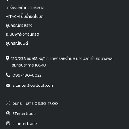
เครื่องมือทำความสะอาด
HITACHI ปั๊มน้ำอัตโนมัติ
อุปกรณ์ก่อสร้าง
ระบบพุกฝังคอนกรีต
อุปกรณ์เซฟตี้
120/238 ซอย18 หมู่11 ถ. เทพารักษ์ตำบล บางปลา อำเภอบางพลี
สมุทรปราการ 10540
099-490-6022
s.t.inter@outlook.com
จันทร์ – เสาร์ 08.30-17.00
STintertrade
s.t.intertrade