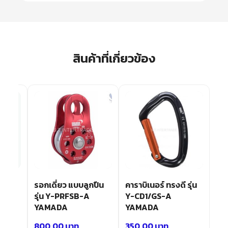
สินค้าที่เกี่ยวข้อง
บบ
รอกเดี่ยว แบบลูกปืน
คาราบิเนอร์ ทรงดี รุ่น
รุ่น
รุ่น Y-PRFSB-A
Y-CD1/GS-A
MADA
YAMADA
YAMADA
800.00
บาท
350.00
บาท