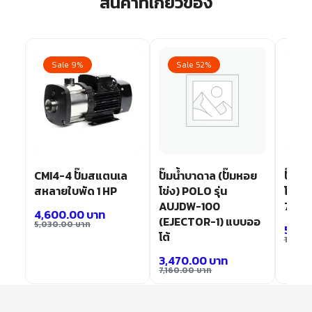
สินค้าที่เกี่ยวข้อง
Sale 9%
Sale 52%
Sa
อย
CMI4-4 ปั๊มสแตนเล
ปั๊มน้ำบาดาล (ปั๊มหอย
ปั๊มน้
W-
สหลายใบพัด 1 HP
โข่ง) POLO รุ่น
โข่ง)
AUJDW-100
750A 
4,600.00
บาท
(EJECTOR-1) แบบออ
5,030.00
บาท
5,67
โต้
11,70
3,470.00
บาท
7,160.00
บาท