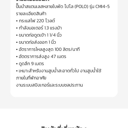
ปั๊มนำสแตนเลสหลายใบพัด โปโล (POLO) รุ่น CMI4-5
รายละเอียดสินค้า
• กระแสไฟ 220 โวลต์
• กำลังมอเตอร์ 1.3 แรงม้า
• ขนาดท่อดูดเข้า 1 1/4 นิ้ว
• ขนาดท่อส่งออก 1 นิ้ว
• อัตราการไหลสูงสุด 100 ลิตร/นาที
• อัตตราการส่งสูง 47 เมตร
• ดูดลึก 9 เมตร
• เหมาะสำหรับงานสูบน้ำสะอาดทั่วไป งานสูบน้ำใช้
ภายในที่พักอาศัย
งานระบบสปิงเกอร์และระบบชลประทาน