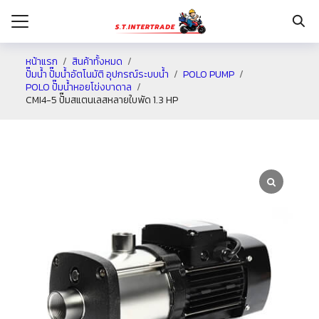
หน้าแรก
สินค้าทั้งหมด
ปั๊มน้ำ ปั๊มน้ำอัตโนมัติ อุปกรณ์ระบบน้ำ
POLO PUMP
POLO ปั๊มน้ำหอยโข่งบาดาล
รก
CMI4-5 ปั๊มสแตนเลสหลายใบพัด 1.3 HP
กับเรา
ระเงิน
่าง
อเรา