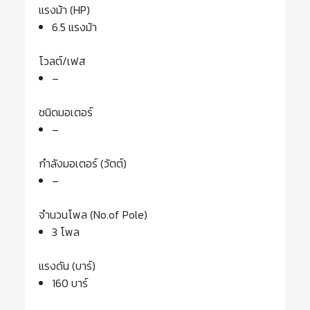
แรงม้า (HP)
6.5 แรงม้า
โวลต์/เฟส
–
ชนิดมอเตอร์
–
กำลังมอเตอร์ (วัตต์)
–
จำนวนโพล (No.of Pole)
3 โพล
แรงดัน (บาร์)
160 บาร์