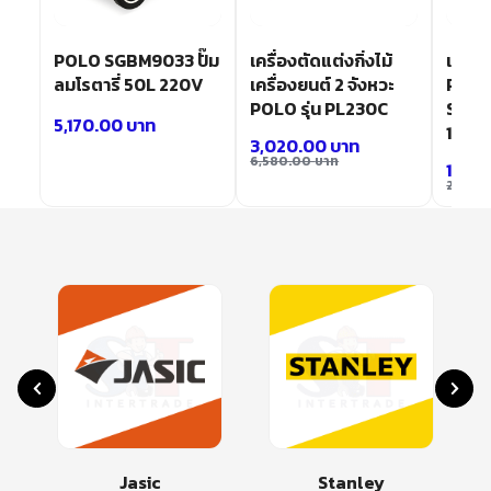
POLO SGBM9033 ปั๊ม
เครื่องตัดแต่งกิ่งไม้
เครื่
ลมโรตารี่ 50L 220V
เครื่องยนต์ 2 จังหวะ
POLO 
POLO รุ่น PL230C
SHOO
5,170.00
บาท
120 บา
3,020.00
บาท
6,580.00
บาท
11,82
24,68
Stanley
Makita