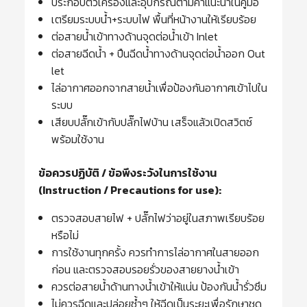
ประกอบตัวเครื่องและอุปกรณ์ตามคำแนะนำในคู่มือ
เตรียมระบบน้ำ+ระบบไฟ พื้นที่หน้างานให้เรียบร้อย
ต่อสายน้ำเข้าทางด้านจุดต่อน้ำเข้า Inlet
ต่อสายฉีดน้ำ + ปืนฉีดน้ำทางด้านจุดต่อน้ำออก Out
let
ไล่อากาศออกจากสายน้ำเพื่อป้องกันอากาศเข้าไปใน
ระบบ
เสียบปลั๊กเข้ากับปลั๊กไฟบ้าน เสร็จแล้วเปิดสวิตซ์
พร้อมใช้งาน
ข้อควรปฏิบัติ / ข้อพึงระวังในการใช้งาน
(Instruction / Precautions for use):
ตรวจสอบสายไฟ + ปลั๊กไฟว่าอยู่ในสภาพเรียบร้อย
หรือไม่
การใช้งานทุกครั้ง ควรทำการไล่อากาศในสายออก
ก่อน และตรวจสอบรอยรั่วของสายยางน้ำเข้า
ควรต่อสายน้ำด้านทางน้ำเข้าให้แน่น ป้องกันน้ำรั่วซึม
ไม่ควรฉีดและปล่อยซ้ำๆ ให้ฉีดเป็นระยะเพื่อรักษาชุด