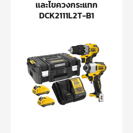
เเละไขควงกระแทก
DCK2111L2T-B1