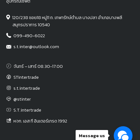
อุปกรณ์เซฟตี้
120/238 ซอย18 หมู่11 ถ. เทพารักษ์ตำบล บางปลา อำเภอบางพลี
สมุทรปราการ 10540
099-490-6022
s.t.inter@outlook.com
จันทร์ – เสาร์ 08.30-17.00
STintertrade
s.t.intertrade
@stinter
S.T.intertrade
หจก. เอส ที อินเตอร์เทรด 1992
Message us