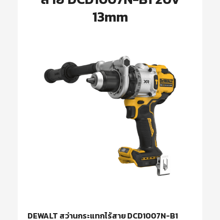
13mm
DEWALT สว่านกระแทกไร้สาย DCD1007N-B1