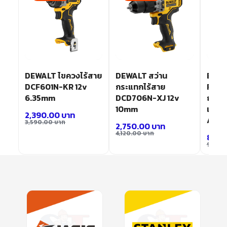
DEWALT ไขควงไร้สาย
DEWALT สว่าน
BOSC
DCF601N-KR 12v
กระแทกไร้สาย
FC สว
2v
6.35mm
DCD706N-XJ 12v
ถอดเป
10mm
แบตเตอ
2,390.00
บาท
Ah
3,590.00
บาท
2,750.00
บาท
4,120.00
บาท
8,79
9,983