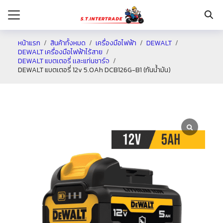
หน้าแรก
สินค้าทั้งหมด
เครื่องมือไฟฟ้า
DEWALT
DEWALT เครื่องมือไฟฟ้าไร้สาย
DEWALT แบตเตอรี่ เเละแท่นชาร์จ
รก
DEWALT แบตเตอรี่ 12v 5.0Ah DCB126G-B1 (กันน้ำมัน)
กับเรา
ระเงิน
่าง
อเรา