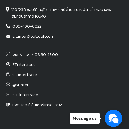
120/238 ซอย18 หมู่11 ถ. เทพารักษ์ตำบล บางปลา อำเภอบางพลี
สมุทรปราการ 10540
099-490-6022
s.t.inter@outlook.com
จันทร์ – เสาร์ 08.30-17.00
STintertrade
s.t.intertrade
@stinter
S.T.intertrade
หจก. เอส ที อินเตอร์เทรด 1992
Message us