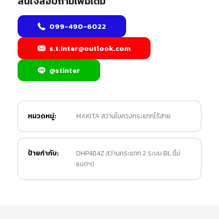
สนใจสอบถามเพิ่มเติม
099-490-6022
s.t.inter@outlook.com
@stinter
หมวดหมู่:
MAKITA สว่านไขควงกระแทกไร้สาย
ป้ายกำกับ:
DHP484Z สว่านกระแทก 2 ระบบ BL (ไม่
แบตฯ)