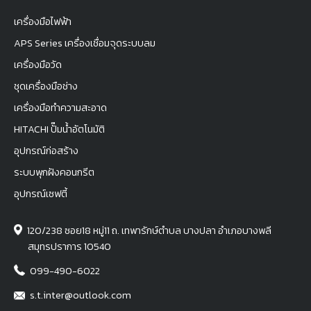
เครื่องมือไฟฟ้า
APS Series เครื่องเชื่อมจุดระบบลม
เครื่องมือวัด
ชุดเครื่องมือช่าง
เครื่องมือทำความสะอาด
HITACHI ปั๊มน้ำอัตโนมัติ
อุปกรณ์ก่อสร้าง
ระบบพุกฝังคอนกรีต
อุปกรณ์เซฟตี้
120/238 ซอย18 หมู่11 ถ. เทพารักษ์ตำบล บางปลา อำเภอบางพลี
สมุทรปราการ 10540
099-490-6022
s.t.inter@outlook.com