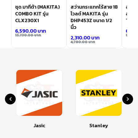
 12
ชุด มากีต้า (MAKITA)
สว่านกระแทกไร้สาย 18
สว่าน
WYE
COMBO KIT รุ่น
โวลต์ MAKITA รุ่น
สาย 12
CLX230X1
DHP453Z ขนาด 1/2
TD11
นิ้ว
6,590.00
บาท
6,50
13,730.00
บาท
13,42
2,310.00
บาท
4,780.00
บาท
Jasic
Stanley