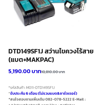
DTD149SF1J สว่านไขควงไร้สาย
(แบต+MAKPAC)
5,190.00
บาท
10,810.00
บาท
*รหัสสินค้า :
M011-DTD149SF1J
*
รับประกัน 6 เดือน (ไม่รวมแบต&ชาร์จเจอร์)
*สนใจสอบถามเพิ่มเติม 082-078-5222
E-Mail :