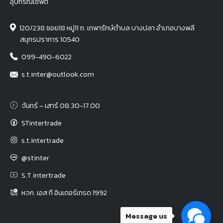
อุปกรณ์เซฟตี้
120/238 ซอย18 หมู่11 ถ. เทพารักษ์ตำบล บางปลา อำเภอบางพลี
สมุทรปราการ 10540
099-490-6022
s.t.inter@outlook.com
จันทร์ – เสาร์ 08.30-17.00
STintertrade
s.t.intertrade
@stinter
S.T.intertrade
หจก. เอส ที อินเตอร์เทรด 1992
Message us